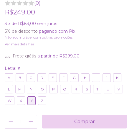
(0)
R$249,00
3
x de
R$83,00
sem juros
5% de desconto
pagando com Pix
Não acumulável com outras promoções
Ver mais detalhes
Frete grátis
a partir de
R$399,00
Letra:
Y
A
B
C
D
E
F
G
H
I
J
K
L
M
N
O
P
Q
R
S
T
U
V
W
X
Y
Z