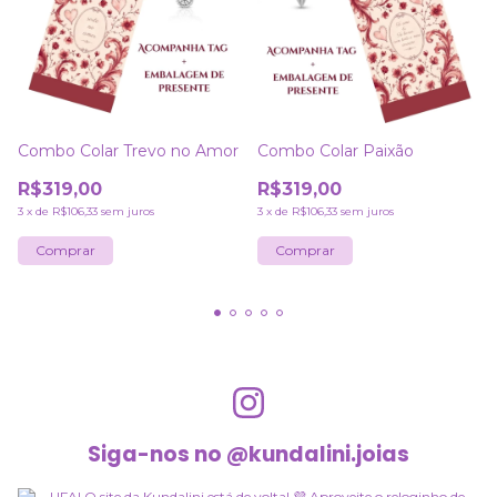
Combo Colar Trevo no Amor
Combo Colar Paixão
R$319,00
R$319,00
3
x
de
R$106,33
sem juros
3
x
de
R$106,33
sem juros
Siga-nos no @kundalini.joias