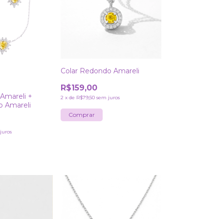
Colar Redondo Amareli
R$159,00
 Amareli +
2
x
de
R$79,50
sem juros
o Amareli
juros