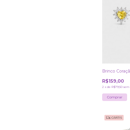
Brinco Coraç
R$159,00
2
x
de
R$79,50
sem 
GRÁTIS