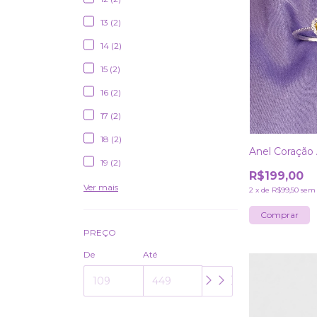
13 (2)
14 (2)
15 (2)
16 (2)
17 (2)
18 (2)
Anel Coração
19 (2)
R$199,00
Ver mais
2
x
de
R$99,50
sem 
Comprar
PREÇO
De
Até