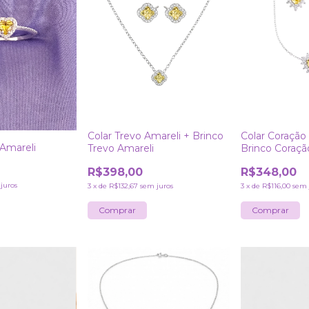
Colar Trevo Amareli + Brinco
Colar Coração
 Amareli
Trevo Amareli
Brinco Coraçã
R$398,00
R$348,00
juros
3
x
de
R$132,67
sem juros
3
x
de
R$116,00
sem 