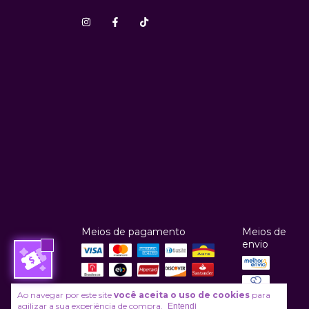
Meios de pagamento
Meios de
envio
Ao navegar por este site
você aceita o uso de cookies
para
agilizar a sua experiência de compra.
Entendi