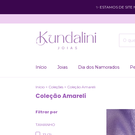
✨ ESTAMOS DE SITE
Início
Joias
Dia dos Namorados
Pe
Início
>
Coleções
>
Coleção Amareli
Coleção Amareli
Filtrar por
TAMANHO
12 (2)