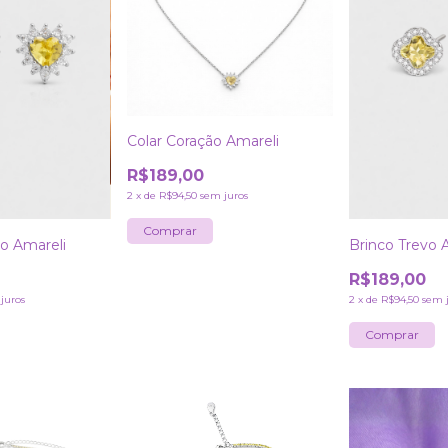
Colar Coração Amareli
R$189,00
2
x
de
R$94,50
sem juros
ão Amareli
Brinco Trevo 
R$189,00
juros
2
x
de
R$94,50
sem 