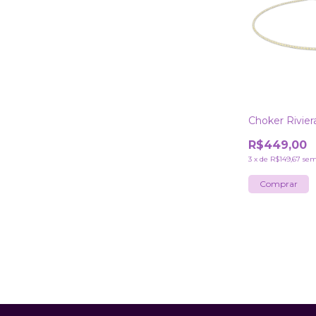
Choker Rivier
R$449,00
3
x
de
R$149,67
sem