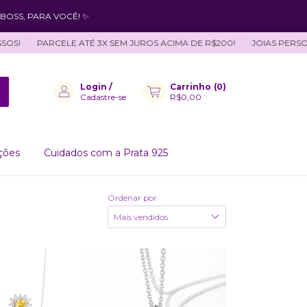
BOSS, PARA VOCÊ! ✨
!
PARCELE ATÉ 3X SEM JUROS ACIMA DE R$200!
JOIAS PERSONAL
Login
/
Carrinho
(
0
)
Cadastre-se
R$0,00
ções
Cuidados com a Prata 925
Ordenar por