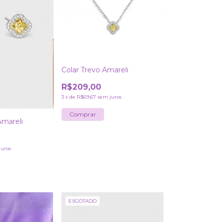
Colar Trevo Amareli
R$209,00
3
x
de
R$69,67
sem juros
Amareli
juros
ESGOTADO