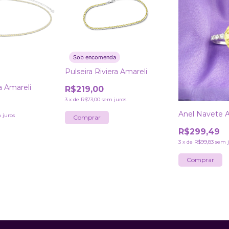
Sob encomenda
Pulseira Riviera Amareli
a Amareli
R$219,00
3
x
de
R$73,00
sem juros
Anel Navete A
 juros
R$299,49
3
x
de
R$99,83
sem j
Comprar