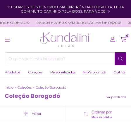
✨ ESTAMOS DE SITE NOVO! UMA EXPERIÊNCIA COMPLETA, FEITA
COM MUITO CARINHO PELA BOSS, PARA VOCÊ! ✨
EXPRESSOS!
PARCELE ATÉ 3X SEM JUROS ACIMA DE R$200!
JOIAS
0
Produtos
Coleções
Personalizados
Mix's prontos
Outros
Início
>
Coleções
>
Coleção Borogodó
Coleção Borogodó
34 produtos
Ordenar por:
Filtrar
Mais vendidos