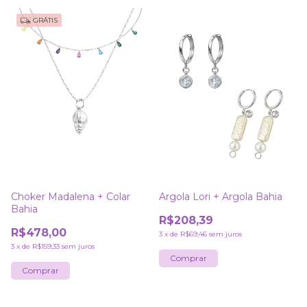
GRÁTIS
Choker Madalena + Colar
Argola Lori + Argola Bahia
Bahia
R$208,39
R$478,00
3
x
de
R$69,46
sem juros
3
x
de
R$159,33
sem juros