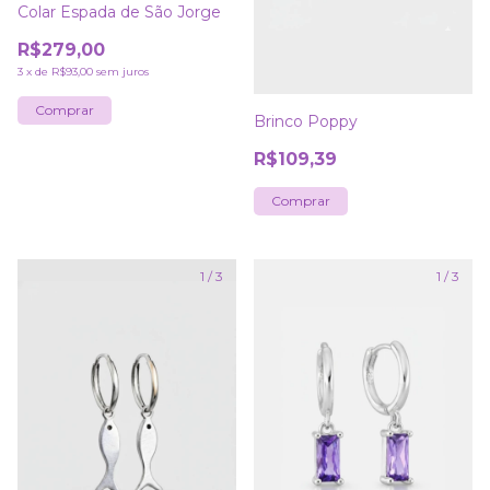
Colar Espada de São Jorge
R$279,00
3
x
de
R$93,00
sem juros
Brinco Poppy
R$109,39
1
/
3
1
/
3