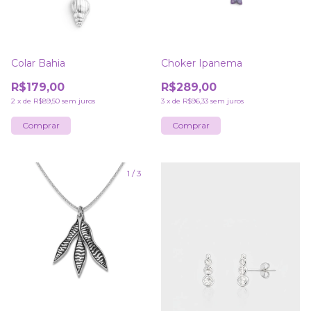
Colar Bahia
Choker Ipanema
R$179,00
R$289,00
2
x
de
R$89,50
sem juros
3
x
de
R$96,33
sem juros
1
/
3