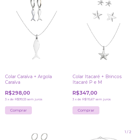
Colar Caraíva + Argola
Colar Itacaré + Brincos
Caraíva
Itacaré P e M
R$298,00
R$347,00
3
x
de
R$99,33
sem juros
3
x
de
R$115,67
sem juros
1
/
2