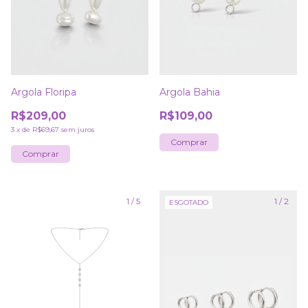
Argola Floripa
Argola Bahia
R$209,00
R$109,00
3
x
de
R$69,67
sem juros
1
/
5
1
/
2
ESGOTADO