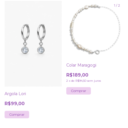
1
/
2
Colar Maragogi
R$189,00
2
x
de
R$94,50
sem juros
Argola Lori
R$99,00