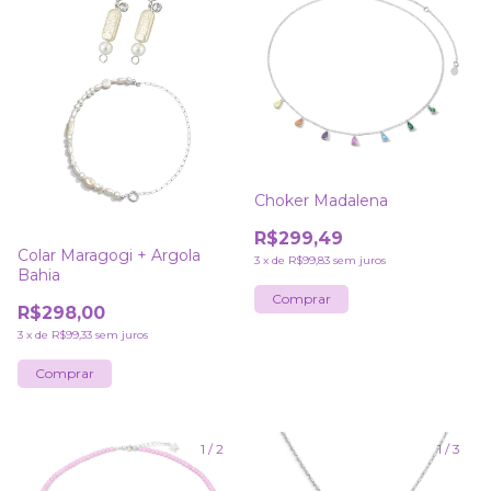
Choker Madalena
R$299,49
Colar Maragogi + Argola
3
x
de
R$99,83
sem juros
Bahia
R$298,00
3
x
de
R$99,33
sem juros
1
/
2
1
/
3