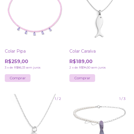
Colar Pipa
Colar Caraíva
R$259,00
R$189,00
3
x
de
R$86,33
sem juros
2
x
de
R$94,50
sem juros
1
/
2
1
/
3