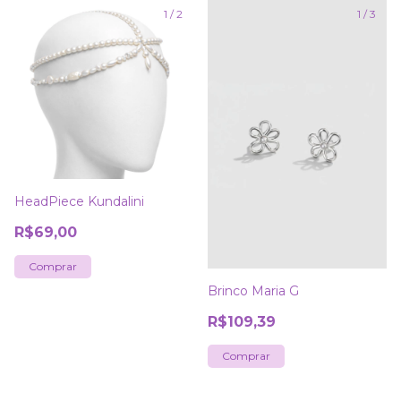
1
/
2
1
/
3
HeadPiece Kundalini
R$69,00
Brinco Maria G
R$109,39