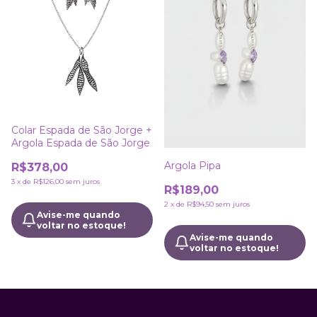
Colar Espada de São Jorge +
Argola Espada de São Jorge
Argola Pipa
R$378,00
3
x
de
R$126,00
sem juros
R$189,00
2
x
de
R$94,50
sem juros
Avise-me quando
voltar no estoque!
Avise-me quando
voltar no estoque!