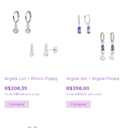
Argola Lori + Brinco Poppy
Argola Jeri + Argola Floripa
R$208,39
R$398,00
3
x
de
R$69,46
sem juros
3
x
de
R$132,67
sem juros