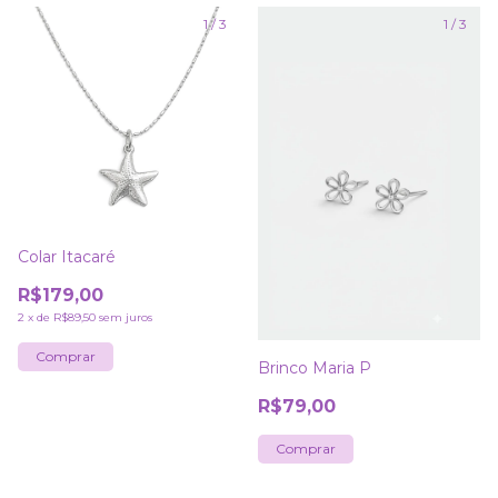
1
/
3
1
/
3
Colar Itacaré
R$179,00
2
x
de
R$89,50
sem juros
Brinco Maria P
R$79,00