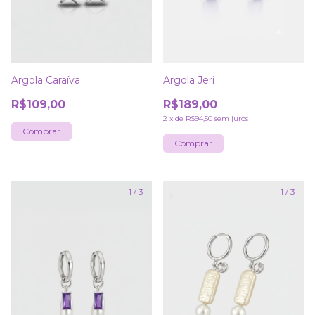
Argola Caraíva
Argola Jeri
R$109,00
R$189,00
2
x
de
R$94,50
sem juros
1
/
3
1
/
3