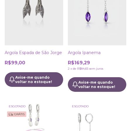
Argola Espada de São Jorge
Argola Ipanema
R$99,00
R$169,29
2
x
de
R$84,65
sem juros
Avise-me quando
voltar no estoque!
Avise-me quando
voltar no estoque!
ESGOTADO
ESGOTADO
GRÁTIS