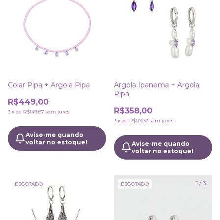
Colar Pipa + Argola Pipa
Argola Ipanema + Argola
Pipa
R$449,00
R$358,00
3
x
de
R$149,67
sem juros
3
x
de
R$119,33
sem juros
Avise-me quando
voltar no estoque!
Avise-me quando
voltar no estoque!
1
/
3
ESGOTADO
ESGOTADO