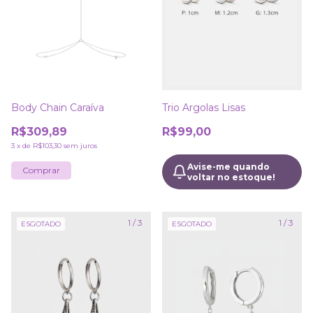
Body Chain Caraíva
Trio Argolas Lisas
R$309,89
R$99,00
3
x
de
R$103,30
sem juros
Avise-me quando
voltar no estoque!
1
/
3
1
/
3
ESGOTADO
ESGOTADO