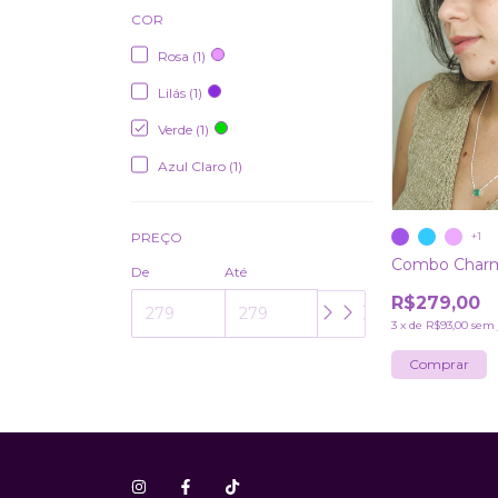
COR
Rosa (1)
Lilás (1)
Verde (1)
Azul Claro (1)
PREÇO
+1
Combo Char
De
Até
R$279,00
3
x
de
R$93,00
sem 
Comprar