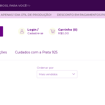
BOSS, PARA VOCÊ! ✨
PENAS 1 DIA ÚTIL DE PRODUÇÃO!
DESCONTO EM PAGAMENTOS PIX E
Login
/
Carrinho
(
0
)
Cadastre-se
R$0,00
ções
Cuidados com a Prata 925
Ordenar por