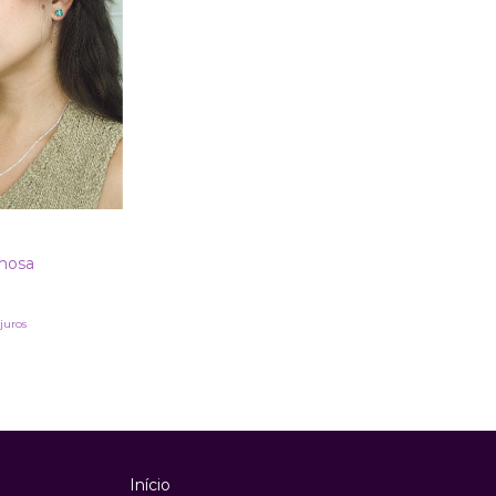
mosa
juros
Início