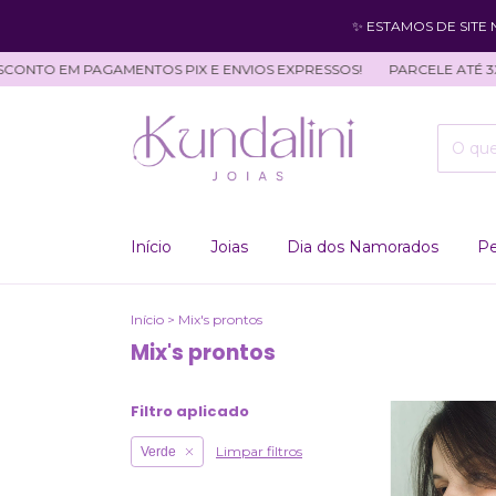
✨ ESTAMOS DE SITE
ONTO EM PAGAMENTOS PIX E ENVIOS EXPRESSOS!
PARCELE ATÉ 3X 
Início
Joias
Dia dos Namorados
Pe
Início
>
Mix's prontos
Mix's prontos
Filtro aplicado
Limpar filtros
Verde