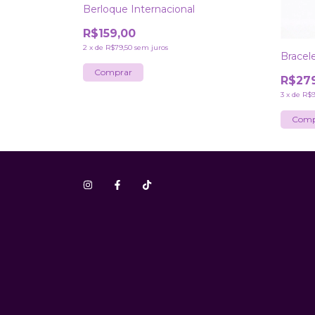
Berloque Internacional
R$159,00
2
x
de
R$79,50
sem juros
Bracel
R$27
3
x
de
R$9
Comp