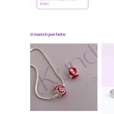
lindo!
O match perfeito: