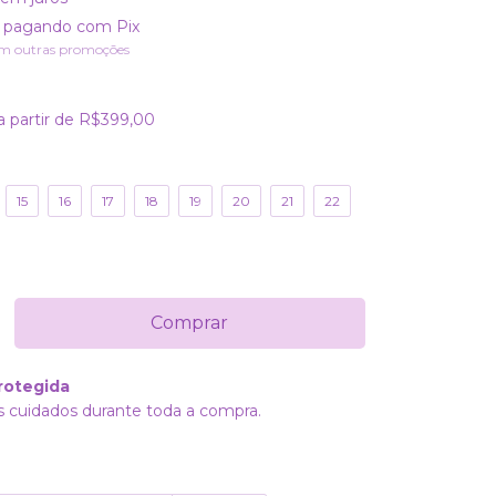
pagando com Pix
m outras promoções
a partir de
R$399,00
15
16
17
18
19
20
21
22
rotegida
 cuidados durante toda a compra.
Alterar CEP
P: