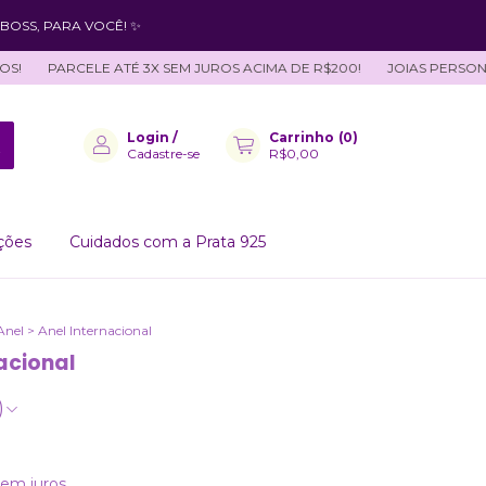
BOSS, PARA VOCÊ! ✨
PARCELE ATÉ 3X SEM JUROS ACIMA DE R$200!
JOIAS PERSONALIZAD
Login
/
Carrinho
(
0
)
Cadastre-se
R$0,00
ções
Cuidados com a Prata 925
Anel
>
Anel Internacional
acional
)
sem juros