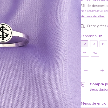
5% de desconto
Não acumulável co
Ver mais detalhes
Frete grátis
Tamanho:
12
12
13
14
23
24
Compra p
Seus dados
Entregas para o CE
Meios de envio