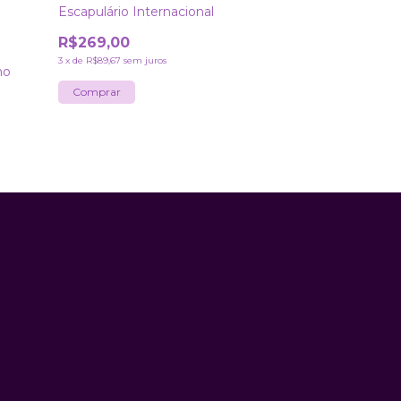
Escapulário Internacional
R$269,00
3
x
de
R$89,67
sem juros
ho