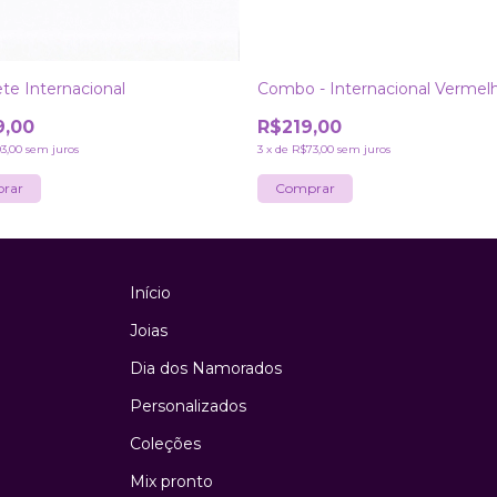
Combo - Internacional Vermel
ete Internacional
R$219,00
9,00
3
x
de
R$73,00
sem juros
3,00
sem juros
rar
Início
Joias
Dia dos Namorados
Personalizados
Coleções
Mix pronto