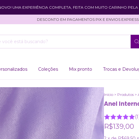
 NOVO! UMA EXPERIÊNCIA COMPLETA, FEITA COM MUITO CARINHO PELA 
DESCONTO EM PAGAMENTOS PIX E ENVIOS EXPRESSOS!
rsonalizados
Coleções
Mix pronto
Trocas e Devolu
Início
>
Produtos
>
Anel Intern
(1
R$139,00
2
x de
R$69,50