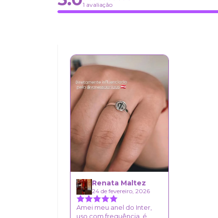
1 avaliação
Renata Maltez
24 de fevereiro, 2026
Amei meu anel do Inter,
uso com frequência, é