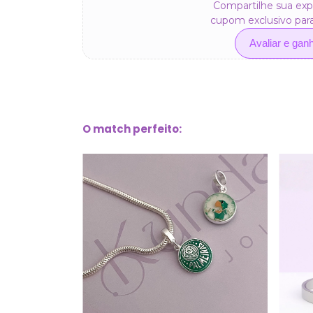
Compartilhe sua exp
cupom exclusivo par
Avaliar e gan
O match perfeito: