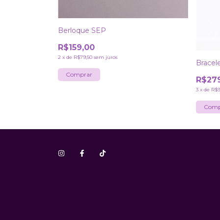
Berloque SEP
R$159,00
2
x
de
R$79,50
sem juros
Bracel
R$27
3
x
de
R$9
Comp