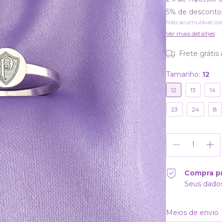
5% de desconto
Não acumulável co
Ver mais detalhes
Frete grátis
Tamanho:
12
12
13
14
23
24
8
Compra p
Seus dados
Entregas para o CE
Meios de envio