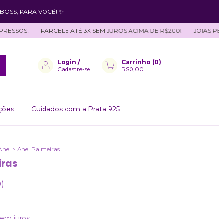
BOSS, PARA VOCÊ! ✨
OS!
PARCELE ATÉ 3X SEM JUROS ACIMA DE R$200!
JOIAS PERSON
Login
/
Carrinho
(
0
)
Cadastre-se
R$0,00
ções
Cuidados com a Prata 925
Anel
>
Anel Palmeiras
iras
0)
sem juros