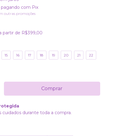
pagando com Pix
m outras promoções
a partir de
R$399,00
15
16
17
18
19
20
21
22
rotegida
 cuidados durante toda a compra.
Alterar CEP
P: