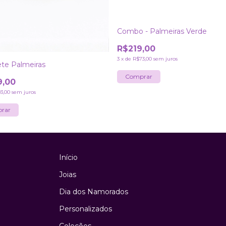
Combo - Palmeiras Verde
R$219,00
3
x
de
R$73,00
sem juros
ete Palmeiras
9,00
3,00
sem juros
rar
Início
Joias
Dia dos Namorados
Personalizados