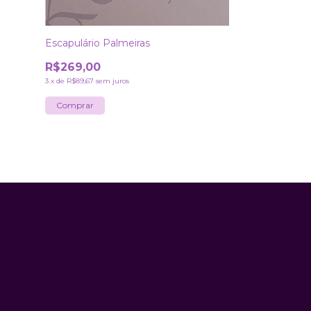
Escapulário Palmeiras
R$269,00
3
x
de
R$89,67
sem juros