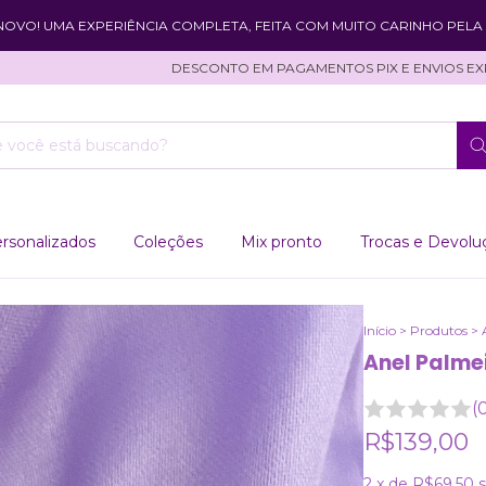
 NOVO! UMA EXPERIÊNCIA COMPLETA, FEITA COM MUITO CARINHO PELA 
DESCONTO EM PAGAMENTOS PIX E ENVIOS EXPRESS
rsonalizados
Coleções
Mix pronto
Trocas e Devolu
Início
>
Produtos
>
Anel Palme
(
R$139,00
2
x de
R$69,50