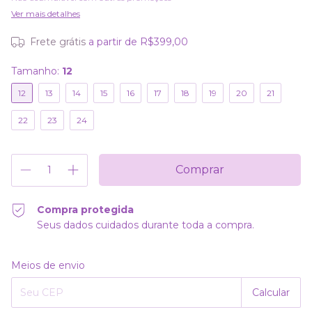
Ver mais detalhes
Frete grátis
a partir de
R$399,00
Tamanho:
12
12
13
14
15
16
17
18
19
20
21
22
23
24
Compra protegida
Seus dados cuidados durante toda a compra.
Alterar CEP
Entregas para o CEP:
Meios de envio
Calcular