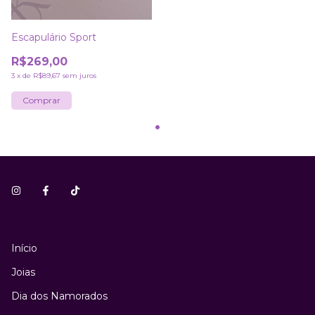
Escapulário Sport
R$269,00
3
x
de
R$89,67
sem juros
Início
Joias
Dia dos Namorados