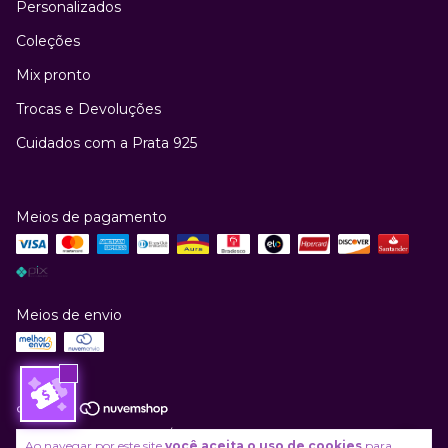
Personalizados
Coleções
Mix pronto
Trocas e Devoluções
Cuidados com a Prata 925
Meios de pagamento
Meios de envio
Copyright Kundalini Joias / Thaynara Canuto - 46381551000143 - 2026.
Ao navegar por este site
você aceita o uso de cookies
para
Todos os direitos reservados.