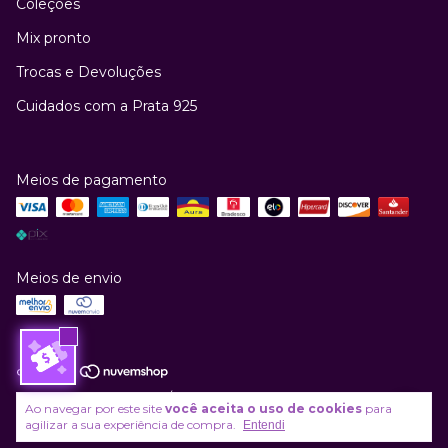
Coleções
Mix pronto
Trocas e Devoluções
Cuidados com a Prata 925
Meios de pagamento
Meios de envio
Copyright Kundalini Joias / Thaynara Canuto - 46381551000143 - 2026.
Ao navegar por este site
você aceita o uso de cookies
para
Todos os direitos reservados.
agilizar a sua experiência de compra.
Entendi