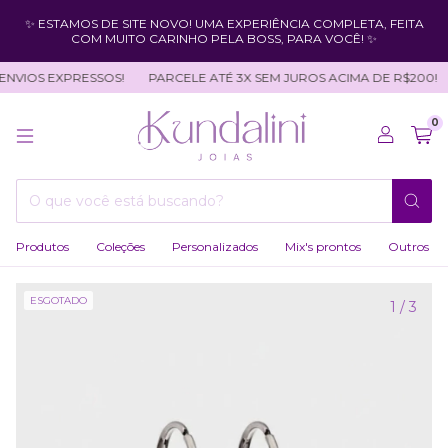
✨ ESTAMOS DE SITE NOVO! UMA EXPERIÊNCIA COMPLETA, FEITA
COM MUITO CARINHO PELA BOSS, PARA VOCÊ! ✨
NVIOS EXPRESSOS!
PARCELE ATÉ 3X SEM JUROS ACIMA DE R$200!
0
Produtos
Coleções
Personalizados
Mix's prontos
Outros
ESGOTADO
1
/
3