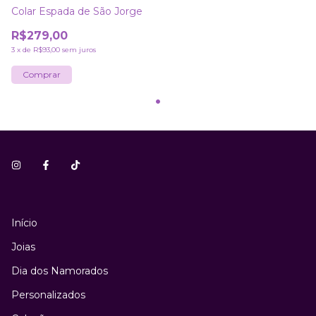
Colar Espada de São Jorge
R$279,00
3
x
de
R$93,00
sem juros
Início
Joias
Dia dos Namorados
Personalizados