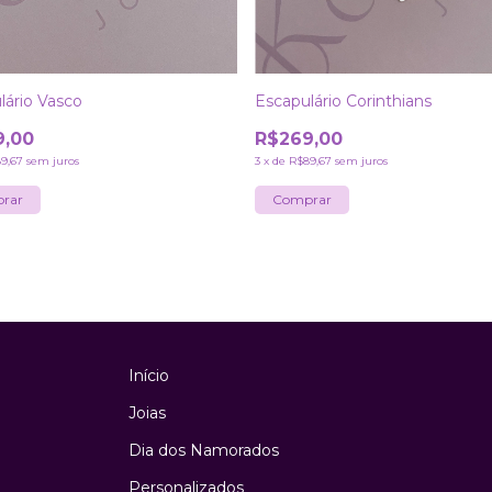
lário Vasco
Escapulário Corinthians
9,00
R$269,00
9,67
sem juros
3
x
de
R$89,67
sem juros
Início
Joias
Dia dos Namorados
Personalizados