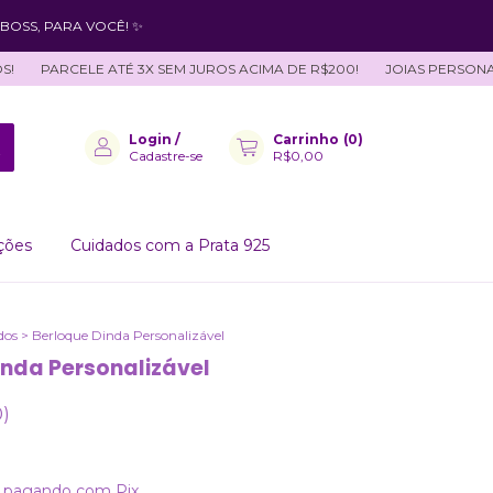
BOSS, PARA VOCÊ! ✨
PARCELE ATÉ 3X SEM JUROS ACIMA DE R$200!
JOIAS PERSONALIZA
Login
/
Carrinho
(
0
)
Cadastre-se
R$0,00
ções
Cuidados com a Prata 925
dos
>
Berloque Dinda Personalizável
inda Personalizável
0)
pagando com Pix