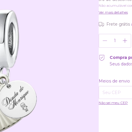
Não acumulável co
Ver mais detalhes
Frete grátis
Compra p
Seus dados
Entregas para o CE
Meios de envio
Não sei meu CEP