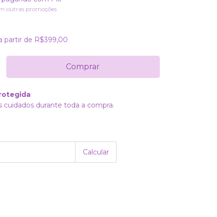
m outras promoções
a partir de
R$399,00
rotegida
 cuidados durante toda a compra.
Alterar CEP
P:
Calcular