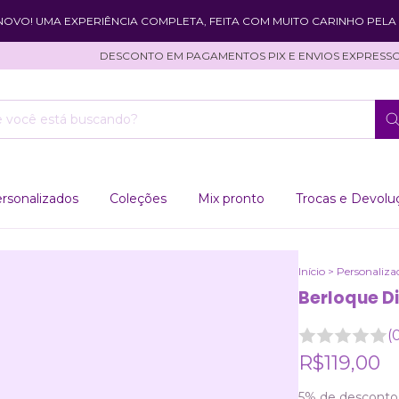
 NOVO! UMA EXPERIÊNCIA COMPLETA, FEITA COM MUITO CARINHO PELA 
DESCONTO EM PAGAMENTOS PIX E ENVIOS EXPRESSOS!
rsonalizados
Coleções
Mix pronto
Trocas e Devolu
Início
>
Personaliza
Berloque D
(
R$119,00
5% de desconto