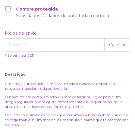
Compra protegida
Seus dados cuidados durante toda a compra.
Alterar CEP
Entregas para o CEP:
Meios de envio
Calcular
Não sei meu CEP
Descrição
Uma peça autoral, feita à mão com todo o cuidado e respeito aos
processos tradicionais da ourivesaria.
O bracelete em prata 925 tem 0.7mm de largura, 7 g de peso e um
design regulável, que se ajusta perfeitamente a qualquer pulso, mais
aberto ou mais fechado, conforme o seu estilo.
Gravado com símbolos e datas que eternizam a história do seu time, ele
carrega mais que um detalhe: é um tributo à paixão que te acompanha
todos os dias.