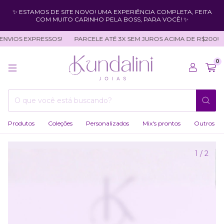
✨ ESTAMOS DE SITE NOVO! UMA EXPERIÊNCIA COMPLETA, FEITA
COM MUITO CARINHO PELA BOSS, PARA VOCÊ! ✨
VIOS EXPRESSOS!
PARCELE ATÉ 3X SEM JUROS ACIMA DE R$200!
0
Produtos
Coleções
Personalizados
Mix's prontos
Outros
1
/
2