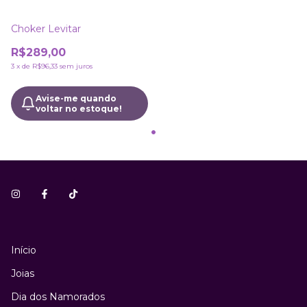
Choker Levitar
R$289,00
3
x
de
R$96,33
sem juros
Avise-me quando
voltar no estoque!
Início
Joias
Dia dos Namorados