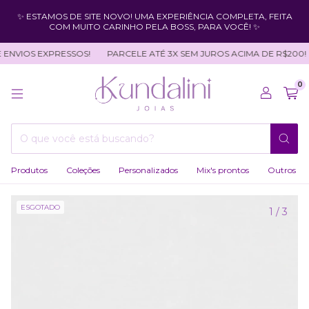
✨ ESTAMOS DE SITE NOVO! UMA EXPERIÊNCIA COMPLETA, FEITA
COM MUITO CARINHO PELA BOSS, PARA VOCÊ! ✨
ENVIOS EXPRESSOS!
PARCELE ATÉ 3X SEM JUROS ACIMA DE R$200!
0
Produtos
Coleções
Personalizados
Mix's prontos
Outros
ESGOTADO
1
/
3