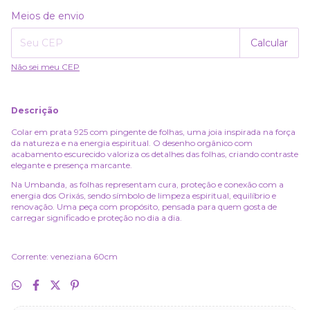
Alterar CEP
Entregas para o CEP:
Meios de envio
Calcular
Não sei meu CEP
Descrição
Colar em prata 925 com pingente de folhas, uma joia inspirada na força
da natureza e na energia espiritual. O desenho orgânico com
acabamento escurecido valoriza os detalhes das folhas, criando contraste
elegante e presença marcante.
Na Umbanda, as folhas representam cura, proteção e conexão com a
energia dos Orixás, sendo símbolo de limpeza espiritual, equilíbrio e
renovação. Uma peça com propósito, pensada para quem gosta de
carregar significado e proteção no dia a dia.
Corrente: veneziana 60cm