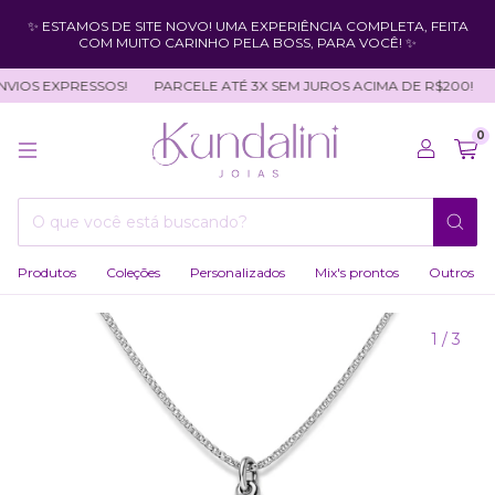
✨ ESTAMOS DE SITE NOVO! UMA EXPERIÊNCIA COMPLETA, FEITA
COM MUITO CARINHO PELA BOSS, PARA VOCÊ! ✨
IOS EXPRESSOS!
PARCELE ATÉ 3X SEM JUROS ACIMA DE R$200!
0
Produtos
Coleções
Personalizados
Mix's prontos
Outros
1
/
3