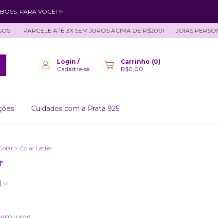
BOSS, PARA VOCÊ! ✨
PARCELE ATÉ 3X SEM JUROS ACIMA DE R$200!
JOIAS PERSONALIZ
Login
/
Carrinho
(
0
)
Cadastre-se
R$0,00
ções
Cuidados com a Prata 925
Colar
>
Colar Letter
r
)
sem juros