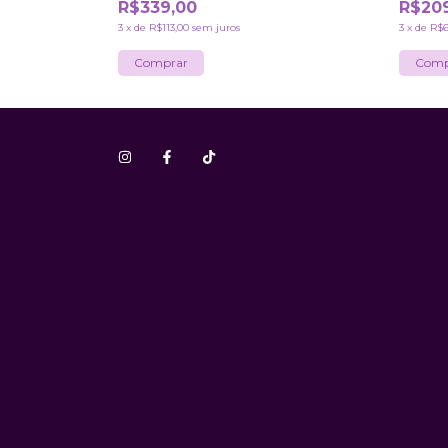
R$339,00
R$20
3
x
de
R$113,00
sem juros
3
x
de
R$6
Comprar