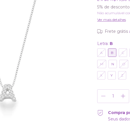
5% de desconto
Não acumulável co
Ver mais detalhes
Frete grátis
Letra:
B
A
B
C
M
N
O
X
Y
Z
Compra p
Seus dados