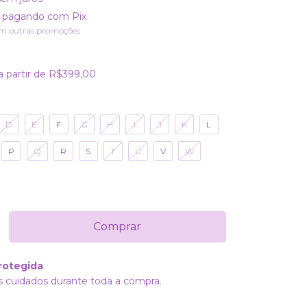
pagando com Pix
m outras promoções
a partir de
R$399,00
D
E
F
G
H
I
J
K
L
P
Q
R
S
T
U
V
W
rotegida
 cuidados durante toda a compra.