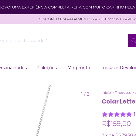
 NOVO! UMA EXPERIÊNCIA COMPLETA, FEITA COM MUITO CARINHO PELA 
DESCONTO EM PAGAMENTOS PIX E ENVIOS EXPRESSOS!
rsonalizados
Coleções
Mix pronto
Trocas e Devolu
Início
>
Produtos
>
1
/
2
Colar Lette
(1
R$159,00
2
x de
R$79,50