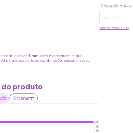
Entregas para o CE
Meios de envio
Não sei meu CEP
gente delicado de
6 mm
, com micro zircônias que
ável para o uso diário ou combinações personalizadas.
 do produto
Ordenar
ão
5
4
3