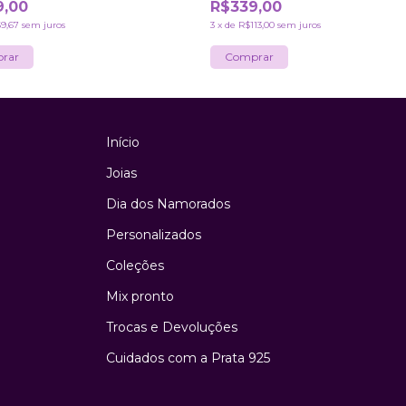
9,00
R$339,00
9,67
sem juros
3
x
de
R$113,00
sem juros
Início
Joias
Dia dos Namorados
Personalizados
Coleções
Mix pronto
Trocas e Devoluções
Cuidados com a Prata 925