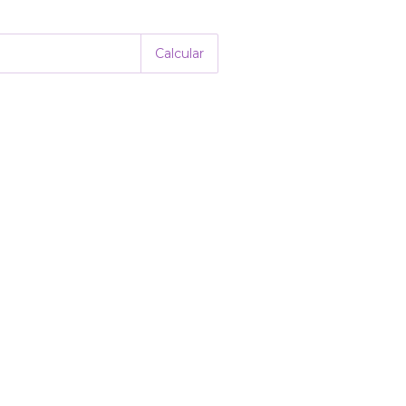
Alterar CEP
P:
Calcular