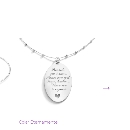
Colar Eternamente
Colar Redondo