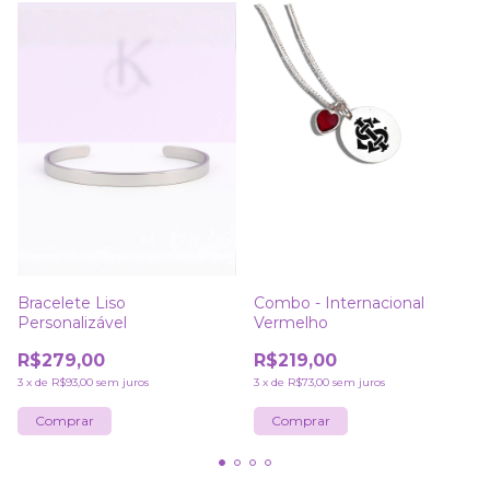
Bracelete Liso
Combo - Internacional
Personalizável
Vermelho
R$279,00
R$219,00
3
x
de
R$93,00
sem juros
3
x
de
R$73,00
sem juros