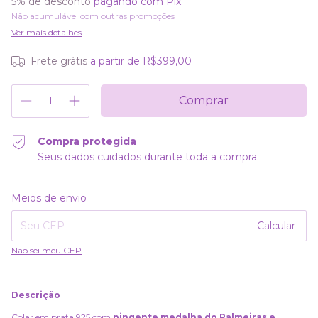
5% de desconto
pagando com Pix
Não acumulável com outras promoções
Ver mais detalhes
Frete grátis
a partir de
R$399,00
Compra protegida
Seus dados cuidados durante toda a compra.
Alterar CEP
Entregas para o CEP:
Meios de envio
Calcular
Não sei meu CEP
Descrição
Colar em prata 925 com
pingente medalha do Palmeiras e