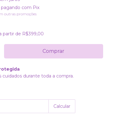
pagando com Pix
m outras promoções
a partir de
R$399,00
rotegida
 cuidados durante toda a compra.
Alterar CEP
P:
Calcular