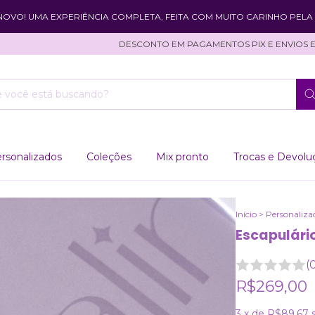
 NOVO! UMA EXPERIÊNCIA COMPLETA, FEITA COM MUITO CARINHO PELA 
DESCONTO EM PAGAMENTOS PIX E ENVIOS EXPRE
rsonalizados
Coleções
Mix pronto
Trocas e Devolu
Início
>
Personaliza
Escapulári
(
R$269,00
3
x de
R$89,67