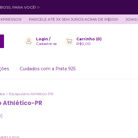
BOSS, PARA VOCÊ! ✨
SSOS!
PARCELE ATÉ 3X SEM JUROS ACIMA DE R$200!
JOIAS PERS
Login
/
Carrinho
(
0
)
Cadastre-se
R$0,00
ções
Cuidados com a Prata 925
dos
>
Escapulário Athlético-PR
o Athlético-PR
0)
sem juros