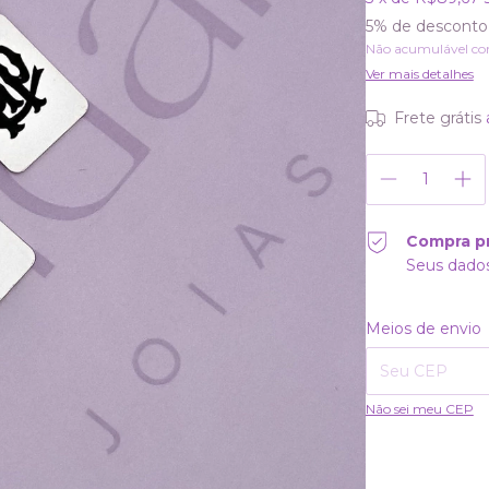
5% de desconto
Não acumulável co
Ver mais detalhes
Frete grátis
Compra p
Seus dados
Entregas para o CE
Meios de envio
Não sei meu CEP