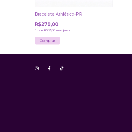
Bracelete Athlético-PR
R$279,00
3
x
de
R$93,00
sem juros
Comprar