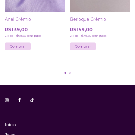
Anel Grêmio
Berloque Grêmio
R$139,00
R$159,00
2
x
de
R$69,50
sem juros
2
x
de
R$79,50
sem juros
Comprar
Início