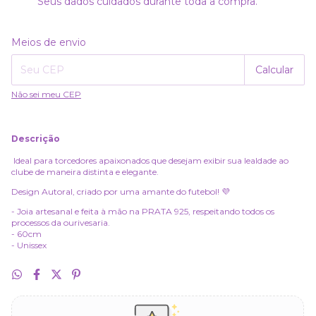
Seus dados cuidados durante toda a compra.
Alterar CEP
Entregas para o CEP:
Meios de envio
Calcular
Não sei meu CEP
Descrição
Ideal para torcedores apaixonados que desejam exibir sua lealdade ao
clube de maneira distinta e elegante.
Design Autoral, criado por uma amante do futebol! 💜
- Joia artesanal e feita à mão na PRATA 925, respeitando todos os
processos da ourivesaria.
- 60cm
- Unissex