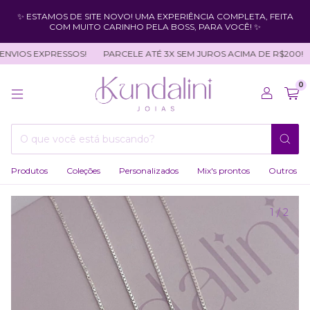
✨ ESTAMOS DE SITE NOVO! UMA EXPERIÊNCIA COMPLETA, FEITA
COM MUITO CARINHO PELA BOSS, PARA VOCÊ! ✨
VIOS EXPRESSOS!
PARCELE ATÉ 3X SEM JUROS ACIMA DE R$200!
0
Produtos
Coleções
Personalizados
Mix's prontos
Outros
1
/
2