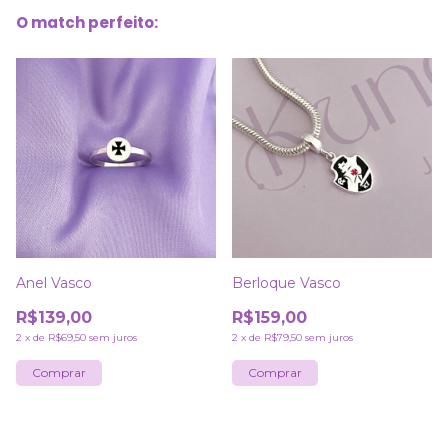
O match perfeito:
Anel Vasco
Berloque Vasco
R$139,00
R$159,00
2
x
de
R$69,50
sem juros
2
x
de
R$79,50
sem juros
Comprar