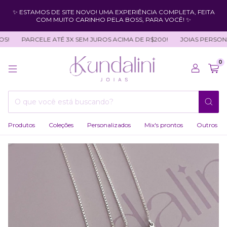
✨ ESTAMOS DE SITE NOVO! UMA EXPERIÊNCIA COMPLETA, FEITA
COM MUITO CARINHO PELA BOSS, PARA VOCÊ! ✨
!
PARCELE ATÉ 3X SEM JUROS ACIMA DE R$200!
JOIAS PERSONAL
0
Produtos
Coleções
Personalizados
Mix's prontos
Outros