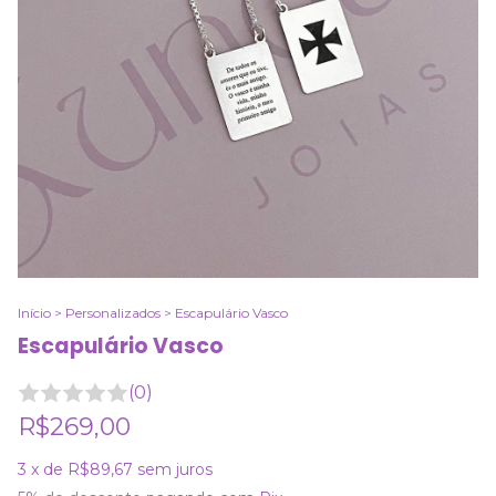
Início
>
Personalizados
>
Escapulário Vasco
Escapulário Vasco
(0)
R$269,00
3
x de
R$89,67
sem juros