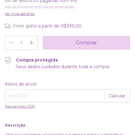
5% de desconto
pagando com Pix
Não acumulável com outras promoções
Ver mais detalhes
Frete grátis
a partir de
R$399,00
Compra protegida
Seus dados cuidados durante toda a compra.
Alterar CEP
Entregas para o CEP:
Meios de envio
Calcular
Não sei meu CEP
Descrição
Ideal para torcedores apaixonados que desejam exibir sua lealdade ao