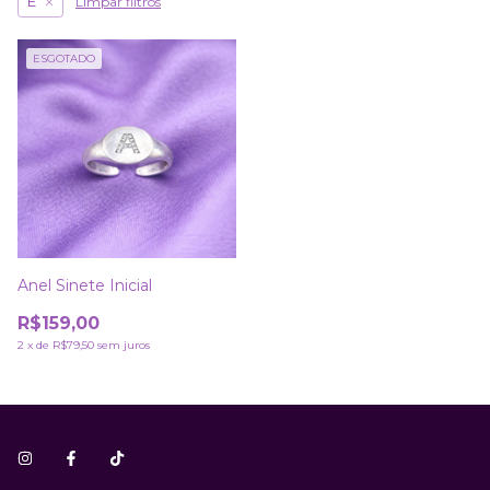
Limpar filtros
E
ESGOTADO
Anel Sinete Inicial
R$159,00
2
x
de
R$79,50
sem juros