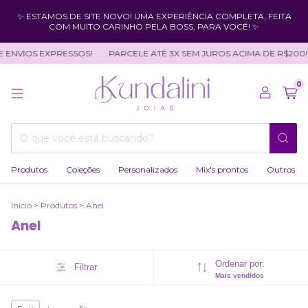
✨ ESTAMOS DE SITE NOVO! UMA EXPERIÊNCIA COMPLETA, FEITA
COM MUITO CARINHO PELA BOSS, PARA VOCÊ! ✨
 ENVIOS EXPRESSOS!
PARCELE ATÉ 3X SEM JUROS ACIMA DE R$200!
0
Produtos
Coleções
Personalizados
Mix's prontos
Outros
Início
>
Produtos
>
Anel
Anel
Ordenar por:
Filtrar
Mais vendidos