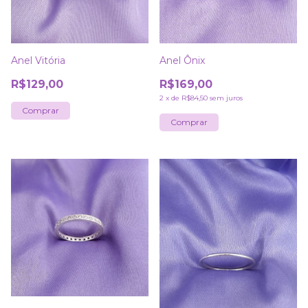
Anel Vitória
Anel Ônix
R$129,00
R$169,00
2
x
de
R$84,50
sem juros
Comprar
Comprar