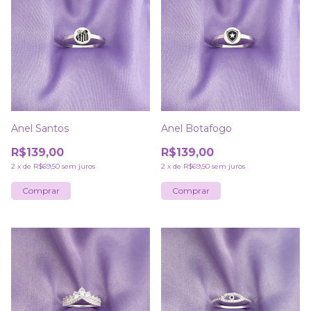
Anel Santos
Anel Botafogo
R$139,00
R$139,00
2
x
de
R$69,50
sem juros
2
x
de
R$69,50
sem juros
Comprar
Comprar