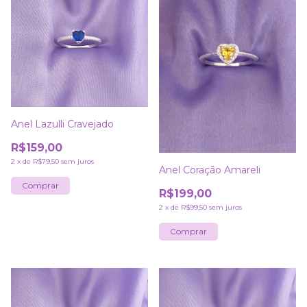
Anel Lazulli Cravejado
R$159,00
2
x
de
R$79,50
sem juros
Anel Coração Amareli
Comprar
R$199,00
2
x
de
R$99,50
sem juros
Comprar