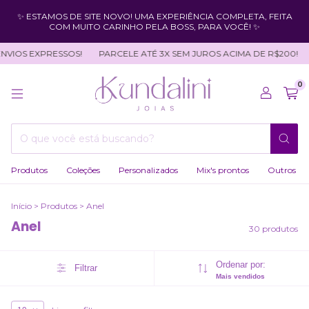
✨ ESTAMOS DE SITE NOVO! UMA EXPERIÊNCIA COMPLETA, FEITA
COM MUITO CARINHO PELA BOSS, PARA VOCÊ! ✨
EXPRESSOS!
PARCELE ATÉ 3X SEM JUROS ACIMA DE R$200!
JOIAS
0
Produtos
Coleções
Personalizados
Mix's prontos
Outros
Início
>
Produtos
>
Anel
Anel
30 produtos
Ordenar por:
Filtrar
Mais vendidos