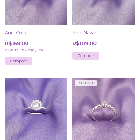
Anel Coroa
Anel Nazar
R$159,00
R$109,00
2
x
de
R$79,50
sem juros
Comprar
Comprar
ESGOTADO