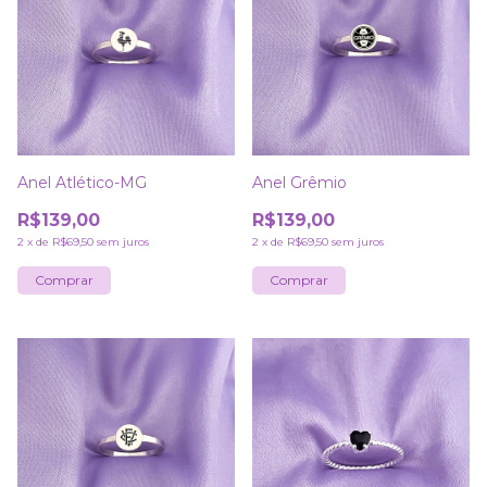
Anel Atlético-MG
Anel Grêmio
R$139,00
R$139,00
2
x
de
R$69,50
sem juros
2
x
de
R$69,50
sem juros
Comprar
Comprar