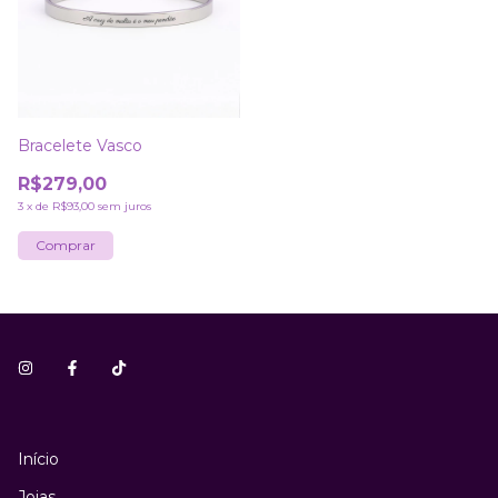
Bracelete Vasco
R$279,00
3
x
de
R$93,00
sem juros
Comprar
Início
Joias