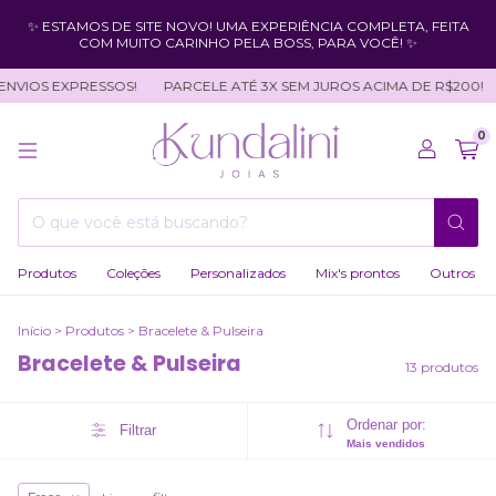
✨ ESTAMOS DE SITE NOVO! UMA EXPERIÊNCIA COMPLETA, FEITA
COM MUITO CARINHO PELA BOSS, PARA VOCÊ! ✨
VIOS EXPRESSOS!
PARCELE ATÉ 3X SEM JUROS ACIMA DE R$200!
0
Produtos
Coleções
Personalizados
Mix's prontos
Outros
Início
>
Produtos
>
Bracelete & Pulseira
Bracelete & Pulseira
13 produtos
Ordenar por:
Filtrar
Mais vendidos