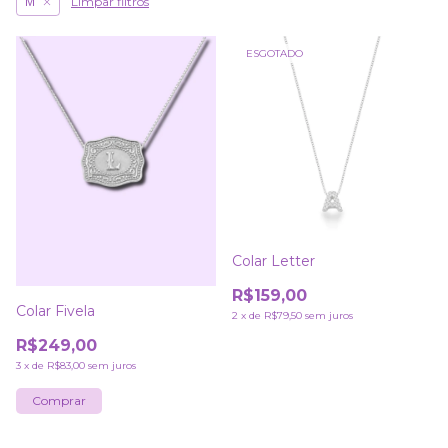
Limpar filtros
M
ESGOTADO
Colar Letter
R$159,00
Colar Fivela
2
x
de
R$79,50
sem juros
R$249,00
3
x
de
R$83,00
sem juros
Comprar