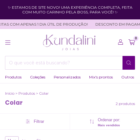
✨ ESTAMOS DE SITE NOVO! UMA EXPERIÊNCIA COMPLETA, FEITA
COM MUITO CARINHO PELA BOSS, PARA VOCÊ! ✨
TAS COM APENAS 1 DIA ÚTIL DE PRODUÇÃO!
DESCONTO EM PAGAMEN
0
Produtos
Coleções
Personalizados
Mix's prontos
Outros
Início
>
Produtos
>
Colar
Colar
2 produtos
Ordenar por:
Filtrar
Mais vendidos