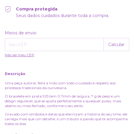
Compra protegida
Seus dados cuidados durante toda a compra.
Alterar CEP
Entregas para o CEP:
Meios de envio
Calcular
Não sei meu CEP
Descrição
Uma peça autoral, feita à mão com todo o cuidado e respeito aos
processos tradicionais da ourivesaria.
O bracelete em prata 925 tem 0.7mm de largura, 7 g de peso e um
design regulável, que se ajusta perfeitamente a qualquer pulso, mais
aberto ou mais fechado, conforme o seu estilo.
Gravado com símbolos e datas que eternizam a história do seu time, ele
carrega mais que um detalhe: é um tributo à paixão que te acompanha
todos os dias.