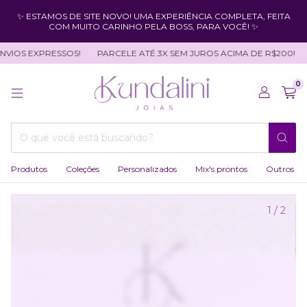
✨ ESTAMOS DE SITE NOVO! UMA EXPERIÊNCIA COMPLETA, FEITA
COM MUITO CARINHO PELA BOSS, PARA VOCÊ! ✨
VIOS EXPRESSOS!
PARCELE ATÉ 3X SEM JUROS ACIMA DE R$200!
0
Produtos
Coleções
Personalizados
Mix's prontos
Outros
1
/
2