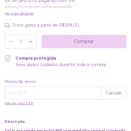
5% de desconto
pagando com Pix
Não acumulável com outras promoções
Ver mais detalhes
Frete grátis
a partir de
R$399,00
Compra protegida
Seus dados cuidados durante toda a compra.
Alterar CEP
Entregas para o CEP:
Meios de envio
Calcular
Não sei meu CEP
Descrição
Colar aro rígido em prata 925 com medalha central cravejada
,