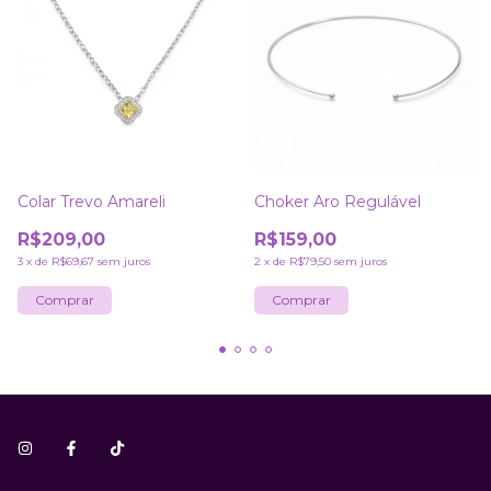
Colar Trevo Amareli
Choker Aro Regulável
R$209,00
R$159,00
3
x
de
R$69,67
sem juros
2
x
de
R$79,50
sem juros