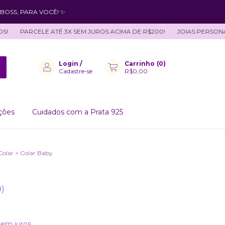
BOSS, PARA VOCÊ! ✨
PARCELE ATÉ 3X SEM JUROS ACIMA DE R$200!
JOIAS PERSONALIZ
Login
/
Carrinho
(
0
)
Cadastre-se
R$0,00
ções
Cuidados com a Prata 925
Colar
>
Colar Baby
0)
sem juros