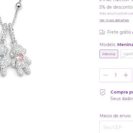
5% de desconto
Não acumulável co
Ver mais detalhes
Frete grátis
Modelo:
Menin
Menina
Meni
Compra p
Seus dados
Entregas para o CE
Meios de envio