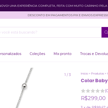
 NOVO! UMA EXPERIÊNCIA COMPLETA, FEITA COM MUITO CARINHO PELA 
DESCONTO EM PAGAMENTOS PIX E ENVIOS EXPRESSOS!
rsonalizados
Coleções
Mix pronto
Trocas e Devolu
Início
>
Produtos
>
1
/
3
Colar Baby
(
R$299,00
3
x de
R$99,67