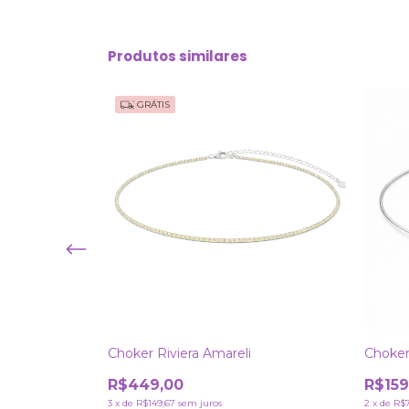
Produtos similares
GRÁTIS
Choker Riviera Amareli
Choker
R$449,00
R$159
3
x
de
R$149,67
sem juros
2
x
de
R$7