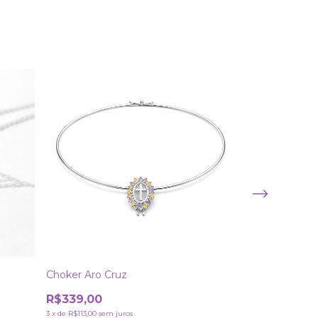
Choker Aro Cruz
Colar Relicári
R$339,00
R$339,00
3
x
de
R$113,00
sem juros
3
x
de
R$113,00
sem j