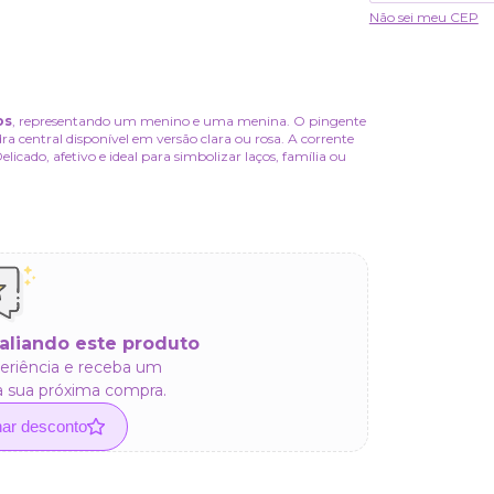
Não sei meu CEP
os
, representando um menino e uma menina. O pingente
a central disponível em versão clara ou rosa. A corrente
cado, afetivo e ideal para simbolizar laços, família ou
aliando este produto
eriência e receba um
a sua próxima compra.
har desconto