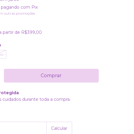
pagando com Pix
m outras promoções
a partir de
R$399,00
a
no
rotegida
 cuidados durante toda a compra.
Alterar CEP
P:
Calcular