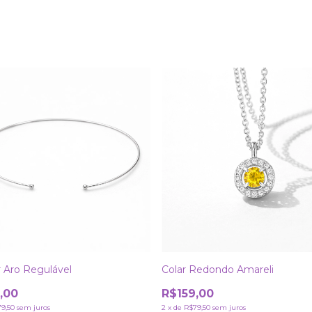
 Aro Regulável
Colar Redondo Amareli
,00
R$159,00
9,50
sem juros
2
x
de
R$79,50
sem juros