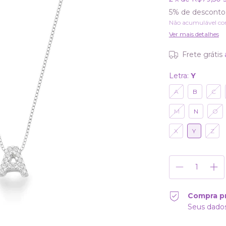
5% de desconto
Não acumulável co
Ver mais detalhes
Frete grátis
Letra:
Y
A
B
C
M
N
O
X
Y
Z
Compra p
Seus dados