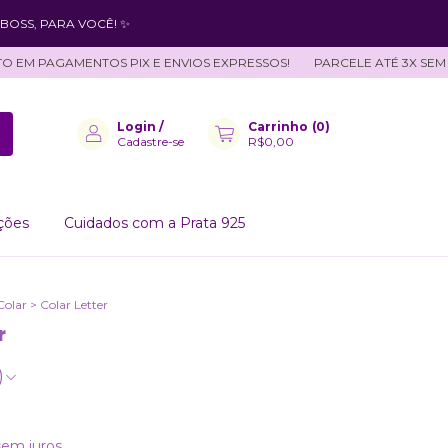
BOSS, PARA VOCÊ! ✨
M PAGAMENTOS PIX E ENVIOS EXPRESSOS!
PARCELE ATÉ 3X SEM JU
Login
/
Carrinho
(
0
)
Cadastre-se
R$0,00
ções
Cuidados com a Prata 925
Colar
>
Colar Letter
r
)
sem juros