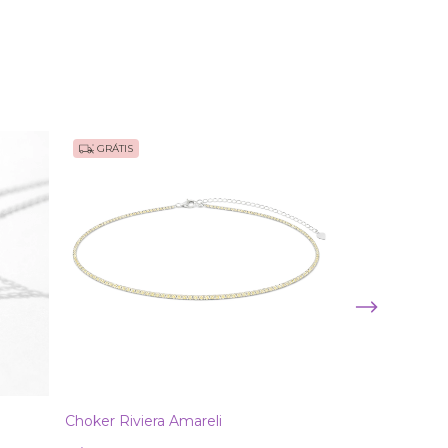
GRÁTIS
Choker Riviera Amareli
Colar Coração 