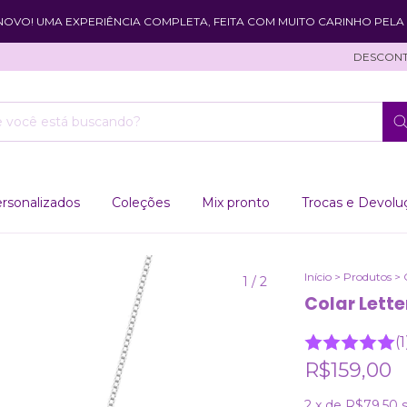
 NOVO! UMA EXPERIÊNCIA COMPLETA, FEITA COM MUITO CARINHO PELA 
DESCONTO E
rsonalizados
Coleções
Mix pronto
Trocas e Devolu
Início
>
Produtos
>
1
/
2
Colar Lette
(1
R$159,00
2
x de
R$79,50