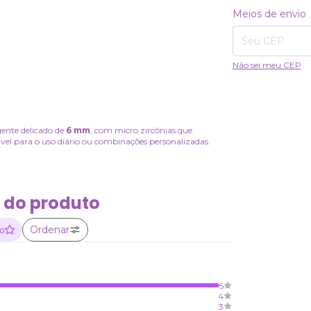
Entregas para o CE
Meios de envio
Não sei meu CEP
gente delicado de
6 mm
, com micro zircônias que
ável para o uso diário ou combinações personalizadas.
 do produto
Ordenar
ão
5
4
3