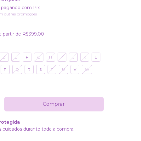
pagando com Pix
m outras promoções
a partir de
R$399,00
D
E
F
G
H
I
J
K
L
P
Q
R
S
T
U
V
W
rotegida
 cuidados durante toda a compra.