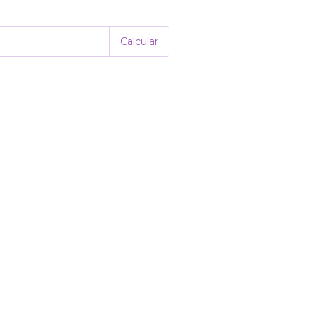
Alterar CEP
P:
Calcular