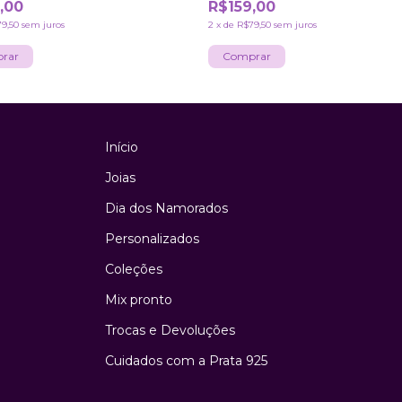
,00
R$159,00
9,50
sem juros
2
x
de
R$79,50
sem juros
Início
Joias
Dia dos Namorados
Personalizados
Coleções
Mix pronto
Trocas e Devoluções
Cuidados com a Prata 925