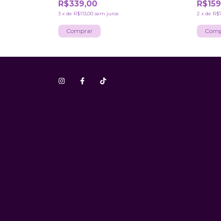
R$339,00
R$159
3
x
de
R$113,00
sem juros
2
x
de
R$7