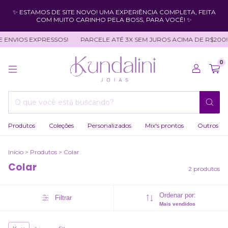
✨ ESTAMOS DE SITE NOVO! UMA EXPERIÊNCIA COMPLETA, FEITA
COM MUITO CARINHO PELA BOSS, PARA VOCÊ! ✨
 ENVIOS EXPRESSOS!
PARCELE ATÉ 3X SEM JUROS ACIMA DE R$200!
0
Produtos
Coleções
Personalizados
Mix's prontos
Outros
Início
>
Produtos
>
Colar
Colar
2 produtos
Ordenar por:
Filtrar
Mais vendidos